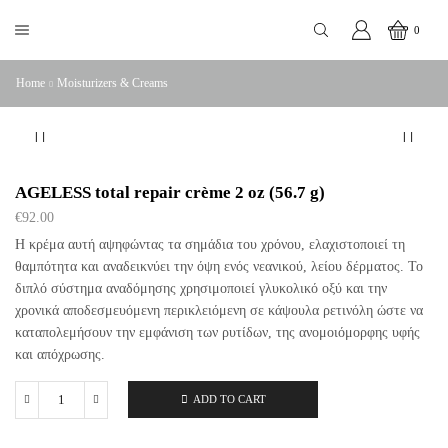
0
Home
Moisturizers & Creams
AGELESS total repair crème 2 oz (56.7 g)
€
92.00
Η κρέμα αυτή αψηφώντας τα σημάδια του χρόνου, ελαχιστοποιεί τη
θαμπότητα και αναδεικνύει την όψη ενός νεανικού, λείου δέρματος. Το
διπλό σύστημα αναδόμησης χρησιμοποιεί γλυκολικό οξύ και την
χρονικά αποδεσμευόμενη περικλειόμενη σε κάψουλα ρετινόλη ώστε να
καταπολεμήσουν την εμφάνιση των ρυτίδων, της ανομοιόμορφης υφής
και απόχρωσης.
ADD TO CART
AGELESS
total
repair