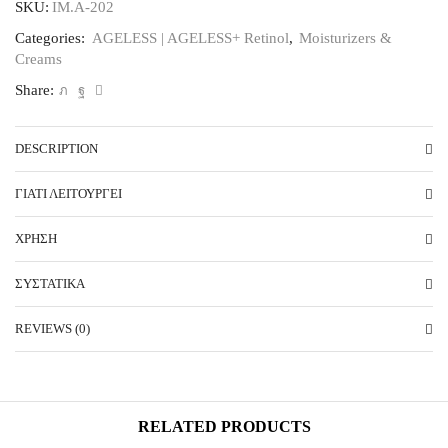
SKU:
IM.A-202
crème
2
Categories:
AGELESS | AGELESS+ Retinol
,
Moisturizers &
oz
Creams
(56.7
g)
Share:
quantity
DESCRIPTION
ΓΙΑΤΙ ΛΕΙΤΟΥΡΓΕΙ
ΧΡΗΣΗ
ΣΥΣΤΑΤΙΚΑ
REVIEWS (0)
RELATED PRODUCTS