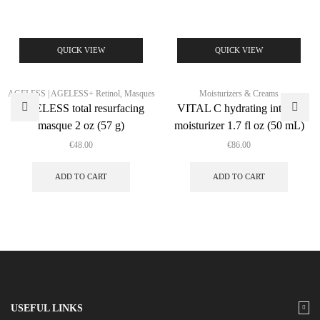
QUICK VIEW
QUICK VIEW
AGELESS | AGELESS+ Retinol
,
Masques
Moisturizers & Creams
AGELESS total resurfacing
VITAL C hydrating intense
masque 2 oz (57 g)
moisturizer 1.7 fl oz (50 mL)
€
48.00
€
86.00
ADD TO CART
ADD TO CART
USEFUL LINKS