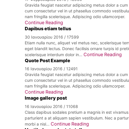
Gravida feugiat nascetur adipiscing metus dolor a cum
cum consectetur vel in ut phasellus commodo vestibul
nam fringilla scelerisque. Adipiscing odio ullamcorper.
Continue Reading
Dapibus etiam tellus
30 Ιανουαρίου 2016
/
17599
Etiam nulla nunc, aliquet vel metus nec, scelerisque t
eget blandit lectus. Donec facilisis ornare turpis id pr
Continue Reading
scelerisque interdum dolor in...
Quote Post Example
16 Ιανουαρίου 2016
/
12491
Gravida feugiat nascetur adipiscing metus dolor a cum
cum consectetur vel in ut phasellus commodo vestibul
nam fringilla scelerisque. Adipiscing odio ullamcorper.
Continue Reading
Image gallery post
16 Ιανουαρίου 2016
/
11068
Class dapibus sodales pretium a magnis in est vivamus 
parturient a at aliquam sapien vestibulum. Nec a partur
Continue Reading
morbi a nisl...