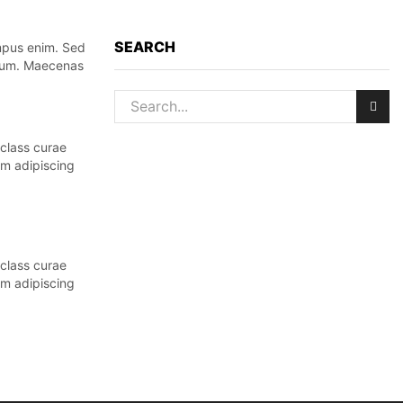
SEARCH
empus enim. Sed
etium. Maecenas
 class curae
um adipiscing
 class curae
um adipiscing