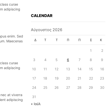
 class curae
um adipiscing
CALENDAR
Αύγουστος 2026
empus enim. Sed
Δ
Τ
Τ
Π
Π
Σ
Κ
etium. Maecenas
1
2
3
4
5
6
7
8
9
 class curae
um adipiscing
10
11
12
13
14
15
16
17
18
19
20
21
22
23
24
25
26
27
28
29
30
nec at viverra
31
ient adipiscing
« Ιούλ