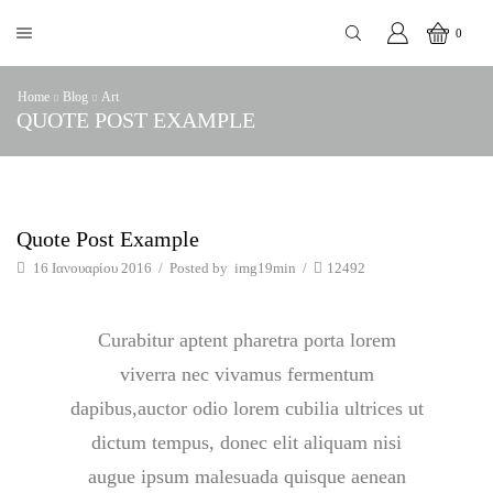
0
Home
Blog
Art
QUOTE POST EXAMPLE
Art
Quote Post Example
16 Ιανουαρίου 2016
/
Posted by
img19min
/
12492
Curabitur aptent pharetra porta lorem
viverra nec vivamus fermentum
dapibus,auctor odio lorem cubilia ultrices ut
dictum tempus, donec elit aliquam nisi
augue ipsum malesuada quisque aenean