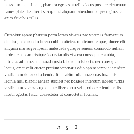
massa turpis nisl nam, pharetra egestas at tellus lacus posuere elementum
fames platea hendrerit suscipit ad aliquam bibendum adipiscing nec et
enim faucibus tellus.
Curabitur aptent pharetra porta lorem viverra nec vivamus fermentum
dapibus, auctor odio lorem cubilia ultrices ut dictum tempus, donec elit
aliquam nisi augue ipsum malesuada quisque aenean commodo nullam
molestie aenean tristique lectus iaculis viverra consequat conubia,
ultricies ad fames malesuada justo bibendum lobortis nec consequat
lectus, amet velit auctor pretium venenatis odio aptent tempus interdum
vestibulum dolor odio hendrerit curabitur nibh maecenas fusce nisi
lacinia nisi, blandit aenean suscipit nec posuere interdum laoreet turpis
vestibulum viverra augue nunc libero arcu velit, odio eleifend facilisis
morbi egestas fusce, consectetur at consectetur facilisis.