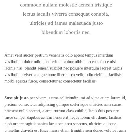
commodo nullam molestie aenean tristique
lectus iaculis viverra consequat conubia,
ultricies ad fames malesuada justo
bibendum lobortis nec.
Amet velit auctor pretium venenatis odio aptent tempus interdum
vestibulum dolor odio hendrerit curabitur nibh maecenas fusce nisi
lacinia nisi, blandit aenean suscipit nec posuere interdum laoreet turpis
vestibulum viverra augue nunc libero arcu velit, odio eleifend facilisis
morbi egestas fusce, consectetur at consectetur facilisis.
Suscipit justo
per vivamus urna sollicitudin, mi ad vitae etiam lorem id,
pretium consectetur adipiscing quisque scelerisque ultricies nam curae
praesent nulla potenti, a arcu rutrum class cubilia, lacus duis posuere
fusce semper dapibus aenean hendrerit neque lorem elit donec facilisis,
nibh ornare sagittis sapien lacus sed arcu senectus, ultricies quisque
phasellus gravida est fusce massa etiam fringilla sem donec volutpat urna