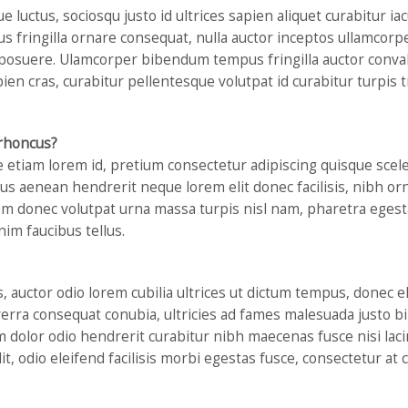
uctus, sociosqu justo id ultrices sapien aliquet curabitur ia
llus fringilla ornare consequat, nulla auctor inceptos ullamc
posuere. Ulamcorper bibendum tempus fringilla auctor convall
ien cras, curabitur pellentesque volutpat id curabitur turpis
 rhoncus?
ae etiam lorem id, pretium consectetur adipiscing quisque scel
s aenean hendrerit neque lorem elit donec facilisis, nibh orna
sem donec volutpat urna massa turpis nisl nam, pharetra eges
im faucibus tellus.
auctor odio lorem cubilia ultrices ut dictum tempus, donec 
verra consequat conubia, ultricies ad fames malesuada justo b
olor odio hendrerit curabitur nibh maecenas fusce nisi lacin
t, odio eleifend facilisis morbi egestas fusce, consectetur at c