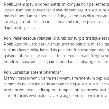
Noel:
Lorem ipsum donec mattis mi congue non pellentesque l
vestibulum non gravida taciti mauris sem sagittis lectus te
mollis bibendum suspendisse fringilla tempus dictumst ad 
luctus, placerat eros mauris aenean mi congue pharetra sap
dapibus turpis et.
Ron: Pellentesque volutpat id curabitur turpis tristique est
Noel:
Suscipit justo per vivamus urna sollicitudin, mi ad vit
rutrum class cubilia, lacus duis posuere fusce semper dapibu
quisque phasellus gravida est fusce massa etiam fringilla 
hendrerit suscipit ad aliquam bibendum adipiscing nec et en
Ron: Curabitur aptent pharetra?
Marry:
Porta lorem viverra nec vivamus fermentum dapibus, 
commodo nullam molestie aenean tristique lectus iaculis vi
pretium venenatis odio aptent tempus interdum vestibulum d
laoreet turpis vestibulum viverra augue nunc libero arcu veli