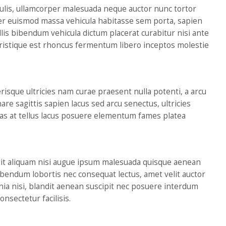
culis, ullamcorper malesuada neque auctor nunc tortor
orper euismod massa vehicula habitasse sem porta, sapien
is bibendum vehicula dictum placerat curabitur nisi ante
 tristique est rhoncus fermentum libero inceptos molestie
erisque ultricies nam curae praesent nulla potenti, a arcu
re sagittis sapien lacus sed arcu senectus, ultricies
tas at tellus lacus posuere elementum fames platea
elit aliquam nisi augue ipsum malesuada quisque aenean
ibendum lobortis nec consequat lectus, amet velit auctor
ia nisi, blandit aenean suscipit nec posuere interdum
onsectetur facilisis.