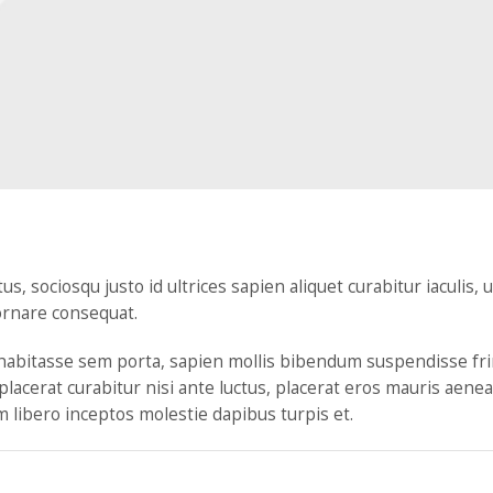
, sociosqu justo id ultrices sapien aliquet curabitur iaculis
 ornare consequat.
 habitasse sem porta, sapien mollis bibendum suspendisse f
placerat curabitur nisi ante luctus, placerat eros mauris aen
m libero inceptos molestie dapibus turpis et.