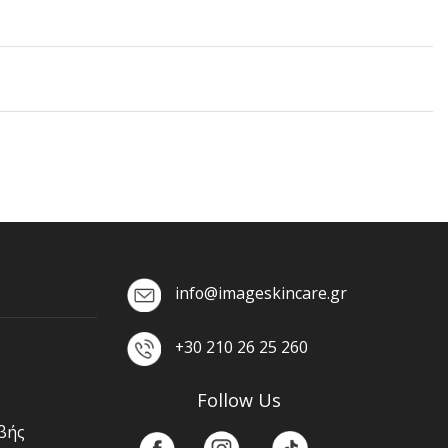
info@imageskincare.gr
+30 210 26 25 260
Follow Us
βής